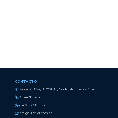
CONTACTO
Barragán 854, B1702EJH, Ciudadela, Buenos Aires
011 4488-8265
+54 9 11 2318 1106
info@fullroller.com.ar