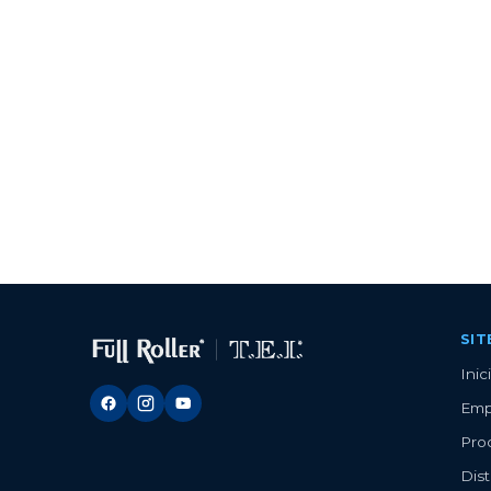
SI
Inic
Emp
Pro
Dist