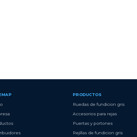
TEMAP
PRODUCTOS
io
Ruedas de fundicion gris
resa
Accesorios para rejas
ductos
Puertas y portones
ribuidores
Rejillas de fundicion gris