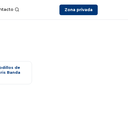
ntacto
Zona privada
odillos de
Gris Banda