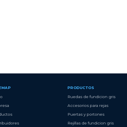
TEMAP
PRODUCTOS
io
Ruedas de fundicion gris
resa
Accesorios para rejas
ductos
Puertas y portones
ribuidores
Rejillas de fundicion gris