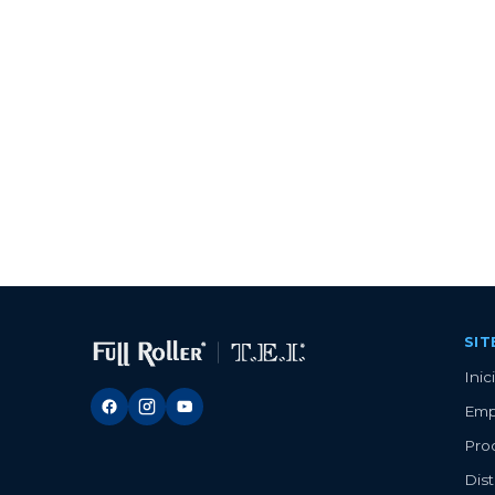
SI
Inic
Emp
Pro
Dist