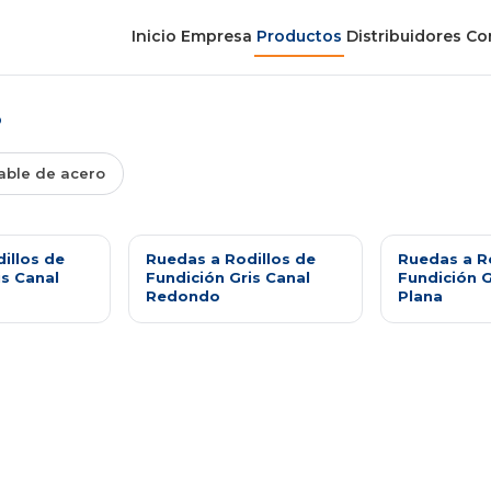
Inicio
Empresa
Productos
Distribuidores
Co
o
able de acero
illos de
Ruedas a Rodillos de
Ruedas a R
is Canal
Fundición Gris Canal
Fundición 
Redondo
Plana