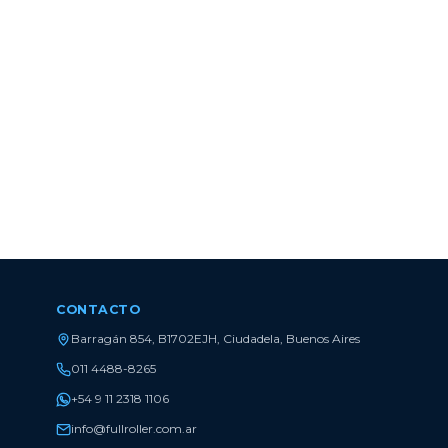
CONTACTO
Barragán 854, B1702EJH, Ciudadela, Buenos Aires
011 4488-8265
+54 9 11 2318 1106
info@fullroller.com.ar